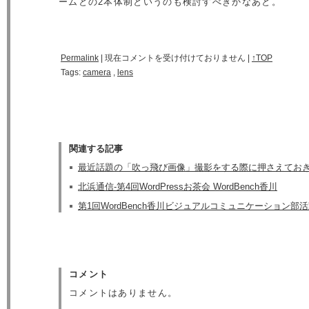
ームとの2本体制というのも検討すべきかなあと。
Permalink
|
現在コメントを受け付けておりません
|
↑TOP
Tags:
camera
,
lens
関連する記事
最近話題の「吹っ飛び画像」撮影をする際に押さえておき
北浜通信-第4回WordPressお茶会 WordBench香川
第1回WordBench香川ビジュアルコミュニケーション部
コメント
コメントはありません。