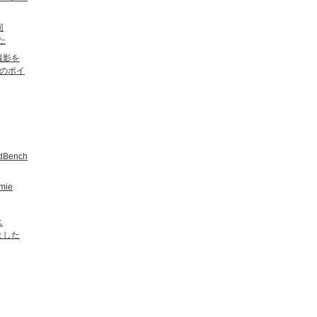
回
た
撮影を
のポイ
Bench
ie
ス
ました