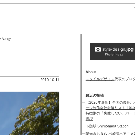
いうのは
About
スタイルデザイン
代表のブロ
2010-10-11
最近の投稿
【2026年最新】全国の優良ホ
ージ制作会社厳選リスト｜地
特徴別の「失敗しない」パー
選び
下灘駅 Shimonada Station
陽光きらきら-出崎演出アニメG