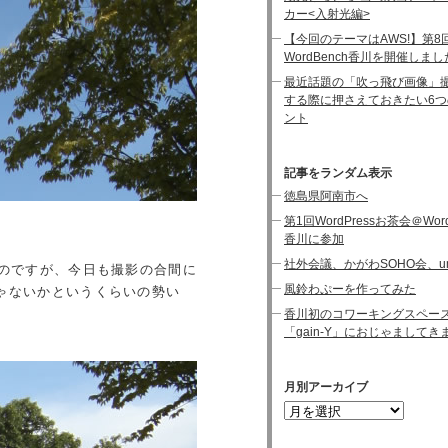
カー<入射光編>
【今回のテーマはAWS!】第8
WordBench香川を開催しまし
最近話題の「吹っ飛び画像」
する際に押さえておきたい6つ
ント
記事をランダム表示
徳島県阿南市へ
第1回WordPressお茶会＠Word
香川に参加
社外会議、かがわSOHO会、um
いのですが、今日も撮影の合間に
風鈴わぷーを作ってみた
ゃないかというくらいの勢い
香川初のコワーキングスペー
「gain-Y」におじゃましてき
月別アーカイブ